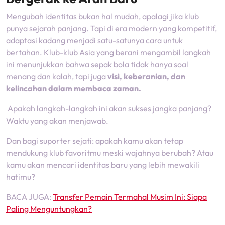
Mengubah identitas bukan hal mudah, apalagi jika klub
punya sejarah panjang. Tapi di era modern yang kompetitif,
adaptasi kadang menjadi satu-satunya cara untuk
bertahan. Klub-klub Asia yang berani mengambil langkah
ini menunjukkan bahwa sepak bola tidak hanya soal
menang dan kalah, tapi juga
visi, keberanian, dan
kelincahan dalam membaca zaman.
️ Apakah langkah-langkah ini akan sukses jangka panjang?
Waktu yang akan menjawab.
Dan bagi suporter sejati: apakah kamu akan tetap
mendukung klub favoritmu meski wajahnya berubah? Atau
kamu akan mencari identitas baru yang lebih mewakili
hatimu?
BACA JUGA:
Transfer Pemain Termahal Musim Ini: Siapa
Paling Menguntungkan?