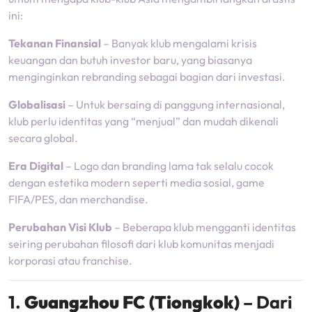
ini:
Tekanan Finansial
– Banyak klub mengalami krisis
keuangan dan butuh investor baru, yang biasanya
menginginkan rebranding sebagai bagian dari investasi.
Globalisasi
– Untuk bersaing di panggung internasional,
klub perlu identitas yang “menjual” dan mudah dikenali
secara global.
Era Digital
– Logo dan branding lama tak selalu cocok
dengan estetika modern seperti media sosial, game
FIFA/PES, dan merchandise.
Perubahan Visi Klub
– Beberapa klub mengganti identitas
seiring perubahan filosofi dari klub komunitas menjadi
korporasi atau franchise.
1.
Guangzhou FC (Tiongkok)
– Dari