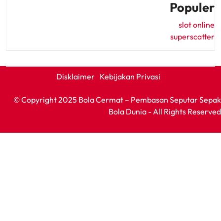
Populer
slot online
superscatter
Disklaimer
Kebijakan Privasi
© Copyright 2025 Bola Cermat – Pembasan Seputar Sepak
Bola Dunia - All Rights Reserved