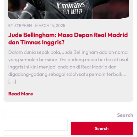
BY
STEPHEN
MARCH 14, 2025
Jude Bellingham: Masa Depan Real Madrid
dan Timnas Inggris?
Dalam dunia sepak bola, Jude Bellingham adalah nama
yang semakin bersinar. Gelandang muda berbakat asal
Inggris ini kini menjadi andalan di Real Madrid dan
digadang-gadang sebagai salah satu pemain terbaik…
[...]
Read More
Search
Search